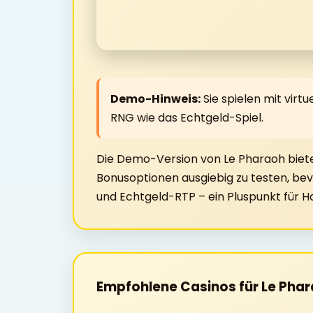
Demo-Hinweis:
Sie spielen mit vir
RNG wie das Echtgeld-Spiel.
Die Demo-Version von Le Pharaoh biete
Bonusoptionen ausgiebig zu testen, bev
und Echtgeld-RTP – ein Pluspunkt für 
Empfohlene Casinos für Le Pha