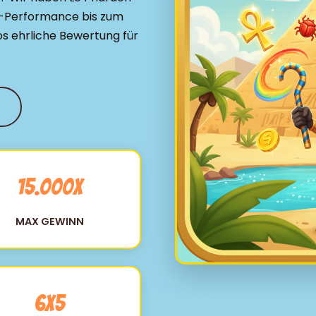
il-Performance bis zum
s ehrliche Bewertung für
15.000x
MAX GEWINN
6x5