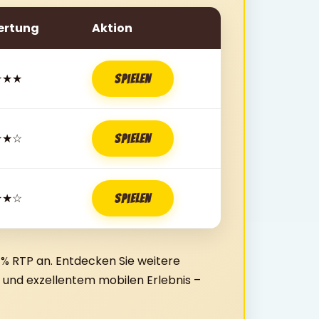
ertung
Aktion
★★★
Spielen
★★☆
Spielen
★★☆
Spielen
% RTP an. Entdecken Sie weitere
 und exzellentem mobilen Erlebnis –