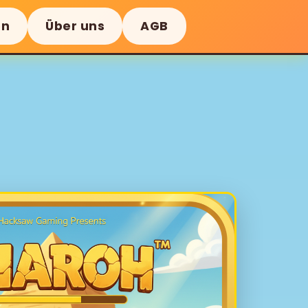
en
Über uns
AGB