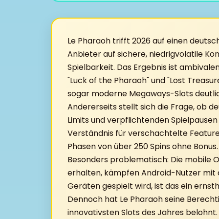
Le Pharaoh trifft 2026 auf einen deut
Anbieter auf sichere, niedrigvolatile
Spielbarkeit. Das Ergebnis ist ambival
"Luck of the Pharaoh" und "Lost Treasur
sogar moderne Megaways-Slots deutlic
Andererseits stellt sich die Frage, ob
Limits und verpflichtenden Spielpausen
Verständnis für verschachtelte Feature
Phasen von über 250 Spins ohne Bonus.
Besonders problematisch: Die mobile O
erhalten, kämpfen Android-Nutzer mit 
Geräten gespielt wird, ist das ein erns
Dennoch hat Le Pharaoh seine Berechti
innovativsten Slots des Jahres belohnt. 