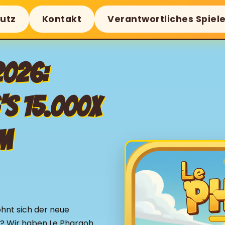
utz
Kontakt
Verantwortliches Spiel
2026:
s 15.000x
im
hnt sich der neue
? Wir haben Le Pharaoh