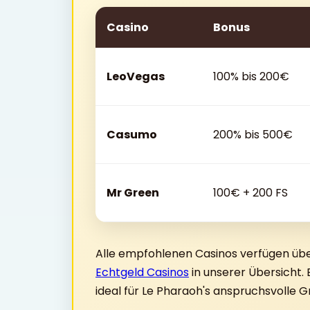
Casino
Bonus
LeoVegas
100% bis 200€
Casumo
200% bis 500€
Mr Green
100€ + 200 FS
Alle empfohlenen Casinos verfügen übe
Echtgeld Casinos
in unserer Übersicht.
ideal für Le Pharaoh's anspruchsvolle G