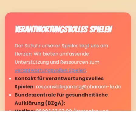
Verantwortungsvolles Spielen
Der Schutz unserer Spieler liegt uns am
Herzen. Wir bieten umfassende
Unterstützung und Ressourcen zum
verantwortungsvollen Spielen
.
Kontakt für verantwortungsvolles
Spielen:
responsiblegaming@pharaoh-le.de
Bundeszentrale für gesundheitliche
Aufklärung (BZgA):
Hotline:
0800 1 37 27 00 (kostenlos und
anonym)
OASIS-Sperrsystem:
Informationen zur
Selbstsperre finden Sie auf der Website der