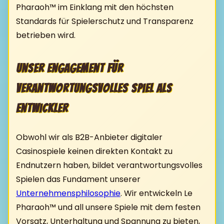
Pharaoh™ im Einklang mit den höchsten
Standards für Spielerschutz und Transparenz
betrieben wird.
Unser Engagement für
verantwortungsvolles Spiel als
Entwickler
Obwohl wir als B2B-Anbieter digitaler
Casinospiele keinen direkten Kontakt zu
Endnutzern haben, bildet verantwortungsvolles
Spielen das Fundament unserer
Unternehmensphilosophie
. Wir entwickeln Le
Pharaoh™ und all unsere Spiele mit dem festen
Vorsatz, Unterhaltung und Spannung zu bieten,