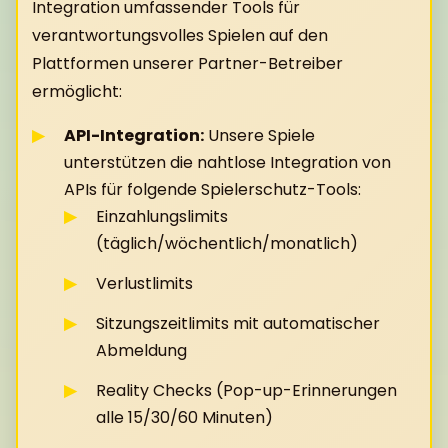
Integration umfassender Tools für
verantwortungsvolles Spielen auf den
Plattformen unserer Partner-Betreiber
ermöglicht:
API-Integration:
Unsere Spiele
unterstützen die nahtlose Integration von
APIs für folgende Spielerschutz-Tools:
Einzahlungslimits
(täglich/wöchentlich/monatlich)
Verlustlimits
Sitzungszeitlimits mit automatischer
Abmeldung
Reality Checks (Pop-up-Erinnerungen
alle 15/30/60 Minuten)