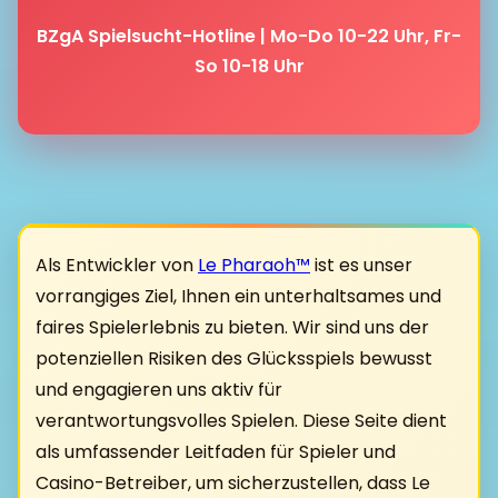
BZgA Spielsucht-Hotline | Mo-Do 10-22 Uhr, Fr-
So 10-18 Uhr
Als Entwickler von
Le Pharaoh™
ist es unser
vorrangiges Ziel, Ihnen ein unterhaltsames und
faires Spielerlebnis zu bieten. Wir sind uns der
potenziellen Risiken des Glücksspiels bewusst
und engagieren uns aktiv für
verantwortungsvolles Spielen. Diese Seite dient
als umfassender Leitfaden für Spieler und
Casino-Betreiber, um sicherzustellen, dass Le