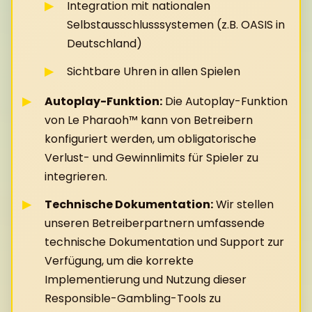
Integration mit nationalen
Selbstausschlusssystemen (z.B. OASIS in
Deutschland)
Sichtbare Uhren in allen Spielen
Autoplay-Funktion:
Die Autoplay-Funktion
von Le Pharaoh™ kann von Betreibern
konfiguriert werden, um obligatorische
Verlust- und Gewinnlimits für Spieler zu
integrieren.
Technische Dokumentation:
Wir stellen
unseren Betreiberpartnern umfassende
technische Dokumentation und Support zur
Verfügung, um die korrekte
Implementierung und Nutzung dieser
Responsible-Gambling-Tools zu