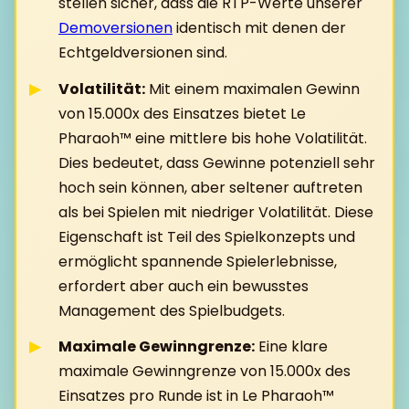
stellen sicher, dass die RTP-Werte unserer
Demoversionen
identisch mit denen der
Echtgeldversionen sind.
Volatilität:
Mit einem maximalen Gewinn
von 15.000x des Einsatzes bietet Le
Pharaoh™ eine mittlere bis hohe Volatilität.
Dies bedeutet, dass Gewinne potenziell sehr
hoch sein können, aber seltener auftreten
als bei Spielen mit niedriger Volatilität. Diese
Eigenschaft ist Teil des Spielkonzepts und
ermöglicht spannende Spielerlebnisse,
erfordert aber auch ein bewusstes
Management des Spielbudgets.
Maximale Gewinngrenze:
Eine klare
maximale Gewinngrenze von 15.000x des
Einsatzes pro Runde ist in Le Pharaoh™