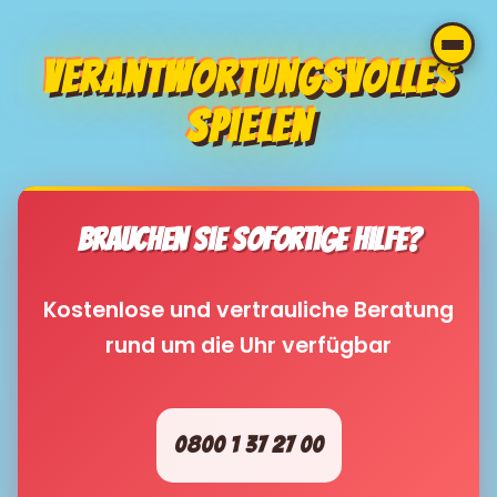
Verantwortungsvolles
Spielen
Brauchen Sie sofortige Hilfe?
Kostenlose und vertrauliche Beratung
rund um die Uhr verfügbar
0800 1 37 27 00