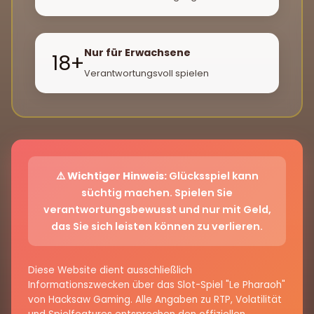
Nur für Erwachsene
18+
Verantwortungsvoll spielen
⚠️ Wichtiger Hinweis:
Glücksspiel kann
süchtig machen. Spielen Sie
verantwortungsbewusst und nur mit Geld,
das Sie sich leisten können zu verlieren.
Diese Website dient ausschließlich
Informationszwecken über das Slot-Spiel "Le Pharaoh"
von Hacksaw Gaming. Alle Angaben zu RTP, Volatilität