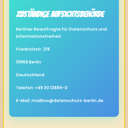
Zuständige Aufsichtsbehörde
Berliner Beauftragte für Datenschutz und
Informationsfreiheit
Friedrichstr. 219
10969 Berlin
Deutschland
Telefon: +49 30 13889-0
E-Mail:
mailbox@datenschutz-berlin.de