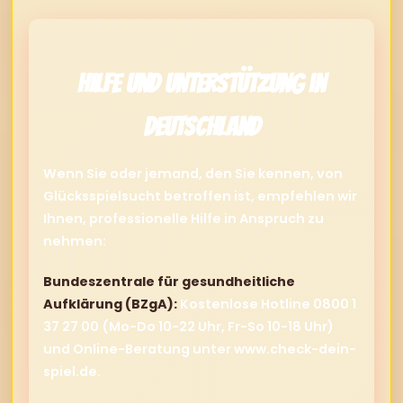
Hilfe und Unterstützung in
Deutschland
Wenn Sie oder jemand, den Sie kennen, von
Glücksspielsucht betroffen ist, empfehlen wir
Ihnen, professionelle Hilfe in Anspruch zu
nehmen:
Bundeszentrale für gesundheitliche
Aufklärung (BZgA):
Kostenlose Hotline 0800 1
37 27 00 (Mo-Do 10-22 Uhr, Fr-So 10-18 Uhr)
und Online-Beratung unter www.check-dein-
spiel.de.