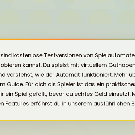
ind kostenlose Testversionen von Spielautomaten
obieren kannst. Du spielst mit virtuellem Guthaben,
d verstehst, wie der Automat funktioniert. Mehr ü
em Guide. Für dich als Spieler ist das ein praktisc
r ein Spiel gefällt, bevor du echtes Geld einsetzt.
 Features erfährst du in unserem ausführlichen Sp