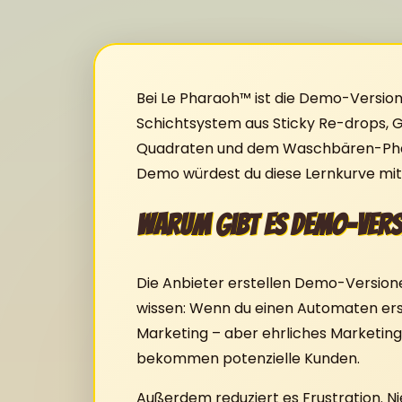
Bei Le Pharaoh™ ist die Demo-Version 
Schichtsystem aus Sticky Re-drops, 
Quadraten und dem Waschbären-Pharao
Demo würdest du diese Lernkurve mit
Warum gibt es Demo-Vers
Die Anbieter erstellen Demo-Versione
wissen: Wenn du einen Automaten erst
Marketing – aber ehrliches Marketing,
bekommen potenzielle Kunden.
Außerdem reduziert es Frustration. Ni