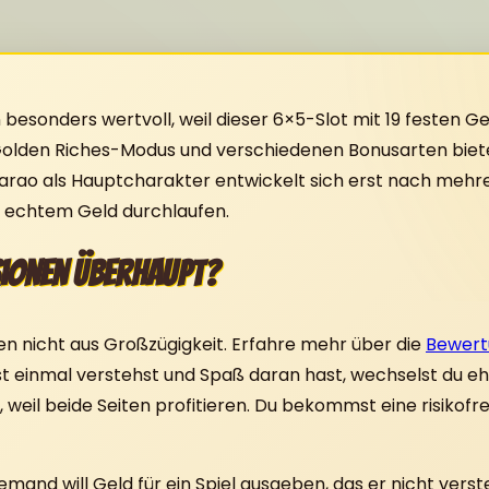
besonders wertvoll, weil dieser 6×5-Slot mit 19 festen G
Golden Riches-Modus und verschiedenen Bonusarten biet
 als Hauptcharakter entwickelt sich erst nach mehrere
 echtem Geld durchlaufen.
ionen überhaupt?
n nicht aus Großzügigkeit. Erfahre mehr über die
Bewert
 einmal verstehst und Spaß daran hast, wechselst du eher
 weil beide Seiten profitieren. Du bekommst eine risikofre
emand will Geld für ein Spiel ausgeben, das er nicht vers